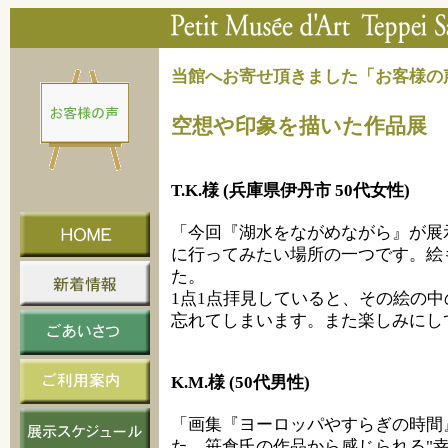
当館へお寄せ頂きました「お客様の
空想や印象を描いた作品展
（
T.K.様 (兵庫県伊丹市 50代女性)
「今回『湖水をながめながら』が展
に行ってみたい場所の一つです。絵
た。
1点1点拝見していると、その絵の
忘れてしまいます。また楽しみにし
K.M.様 (50代男性)
「画集『ヨーロッパやすらぎの時間
た。笹倉氏の作品から感じられる"