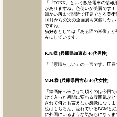
「『TOKK』という阪急電車の情
がありますね。色使いが美麗です！
細かい所まで間近で拝見できる美術
10月からの次の企画展も来館した
ですね。
猫好きとしては『ある猫の肖像』が
みにしています。」
K.N.様 (兵庫県加東市 40代男性)
「『素晴らしい』の一言です。圧巻
M.H.様 (兵庫県西宮市 40代女性)
「絵画館へ来させて頂くのは今回で
けて入った瞬間に変わる雰囲気がと
されて何とも言えない感覚になりま
絵はもちろん、流れているBGMと
に外国にいるような気持ちになりま