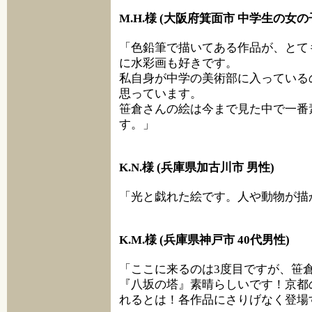
M.H.様 (大阪府箕面市 中学生の女の
「色鉛筆で描いてある作品が、とて
に水彩画も好きです。
私自身が中学の美術部に入っている
思っています。
笹倉さんの絵は今まで見た中で一番
す。」
K.N.様 (兵庫県加古川市 男性)
「光と戯れた絵です。人や動物が描
K.M.様 (兵庫県神戸市 40代男性)
「ここに来るのは3度目ですが、笹
『八坂の塔』素晴らしいです！京都
れるとは！各作品にさりげなく登場