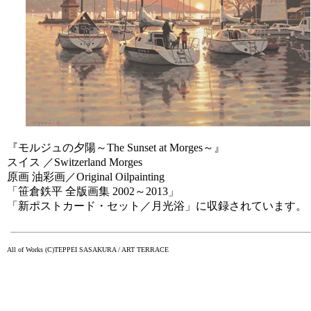
『モルジュの夕陽～The Sunset at Morges～』
スイス ／Switzerland Morges
原画 油彩画／Original Oilpainting
「笹倉鉄平 全版画集 2002～2013」
「新ポストカード・セット／月光浴」に収録されています。
All of Works (C)TEPPEI SASAKURA / ART TERRACE