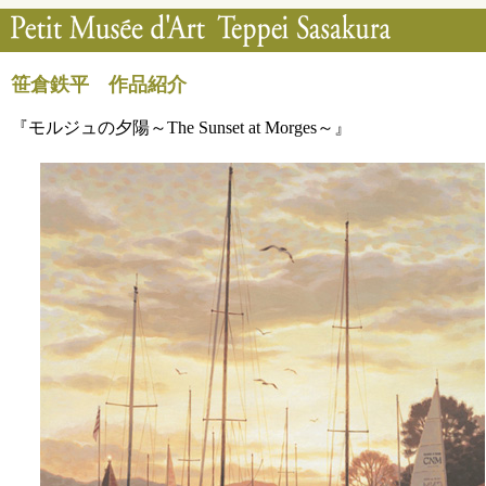
笹倉鉄平 作品紹介
『モルジュの夕陽～The Sunset at Morges～』