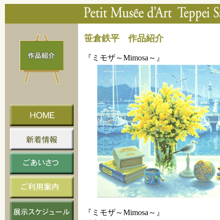
笹倉鉄平 作品紹介
『ミモザ～Mimosa～』
『ミモザ～Mimosa～』