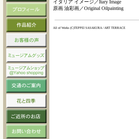
イタリア イメージ／Itary Image
原画 油彩画／Original Oilpainting
All of Works (C)TEPPEI SASAKURA / ART TERRACE