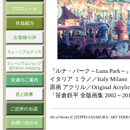
『ルナ・パーク～Luna Park～
イタリア ミラノ／Italy Milano
原画 アクリル／Original Acrylic p
「笹倉鉄平 全版画集 2002～
All of Works (C)TEPPEI SASAKURA / ART TER