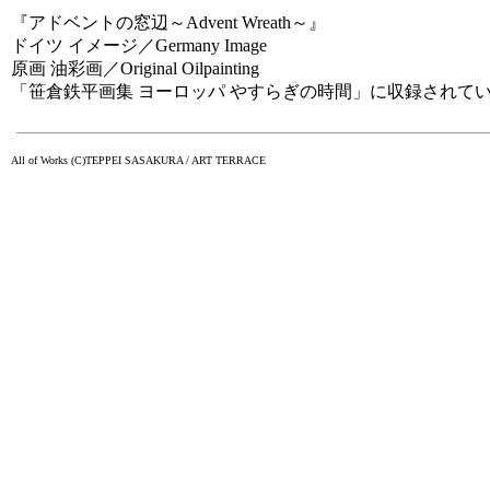
『アドベントの窓辺～Advent Wreath～』
ドイツ イメージ／Germany Image
原画 油彩画／Original Oilpainting
「笹倉鉄平画集 ヨーロッパ やすらぎの時間」に収録されて
All of Works (C)TEPPEI SASAKURA / ART TERRACE