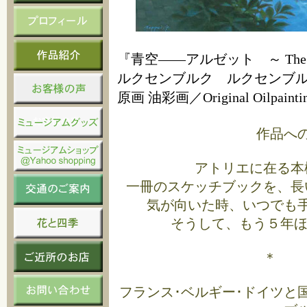
『青空――アルゼット ～ The Alzett
ルクセンブルク ルクセンブルク／Lu
原画 油彩画／Original Oilpainti
作品へ
アトリエに在る本
一冊のスケッチブックを、長
気が向いた時、いつでも
そうして、もう５年ほ
＊ 
フランス･ベルギー･ドイツと