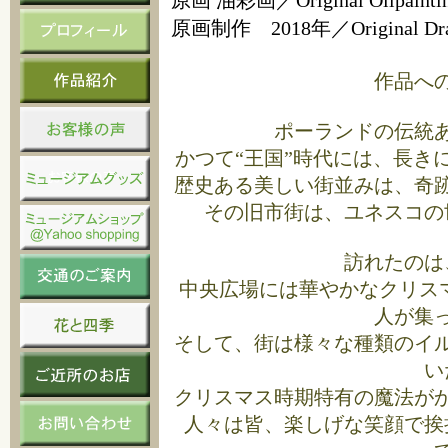
原画 油彩画／Original Oilpainti
原画制作 2018年／Original Dra
作品へ
ポーランドの伝統
かつて“王国”時代には、長き
歴史ある美しい街並みは、奇
その旧市街は、ユネスコの
訪れたのは
中央広場には華やかなクリス
人が集
そして、街は様々な種類のイ
い
クリスマス時期特有の魔法が
人々は皆、楽しげな笑顔で挨