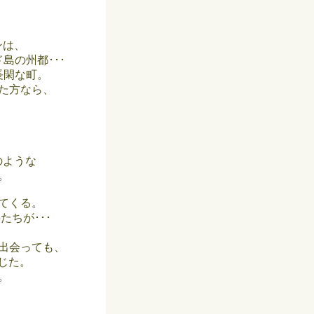
ンは、
島の州都･･･
長閑な町。
た方なら、
のような
。
てくる。
ちが･･･
出会っても、
じた。
。