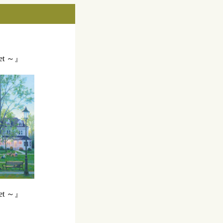
et ～』
et ～』