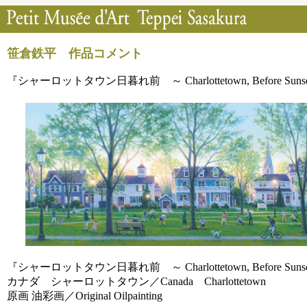
笹倉鉄平 作品コメント
『シャーロットタウン日暮れ前 ～ Charlottetown, Before Suns
『シャーロットタウン日暮れ前 ～ Charlottetown, Before Suns
カナダ シャーロットタウン／Canada Charlottetown
原画 油彩画／Original Oilpainting