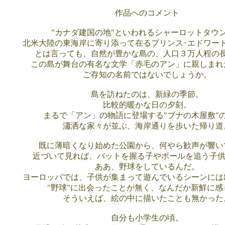
作品へのコメント
"カナダ建国の地"といわれるシャーロットタウ
北米大陸の東海岸に寄り添って在るプリンス･エドワード
とは言っても、自然が豊かな島の、人口３万人程の
この島が舞台の有名な文学「赤毛のアン」に親しまれ
ご存知の名前ではないでしょうか。
島を訪ねたのは、新緑の季節。
比較的暖かな日の夕刻。
まるで「アン」の物語に登場する"ブナの木屋敷"
瀟洒な家々が並ぶ、海岸通りを歩いた帰り道
既に薄暗くなり始めた公園から、何やら歓声が響い
近づいて見れば、バットを握る子やボールを追う子供た
ああ、野球をしているんだ。
ヨーロッパでは、子供が集まって遊んでいるシーンには
"野球"に出会ったことが無く、なんだか新鮮に感
そういえば、絵の中に描いたことも無かった
自分も小学生の頃。